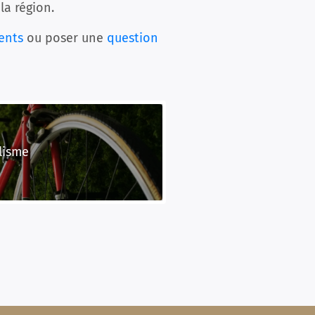
la région.
ents
ou poser une
question
lisme