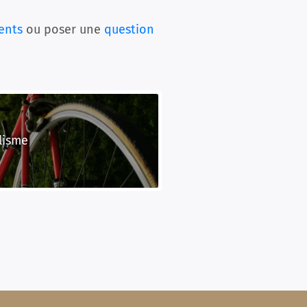
ents
ou poser une
question
lisme