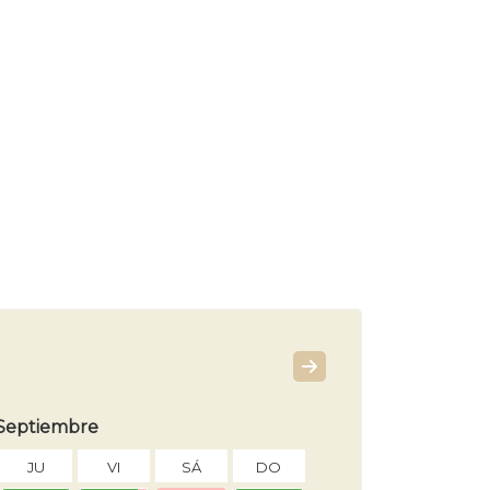
Septiembre
JU
VI
SÁ
DO
LU
MA