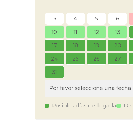
3
4
5
6
10
11
12
13
17
18
19
20
24
25
26
27
31
Por favor seleccione una fecha
Posibles días de llegada
Dis