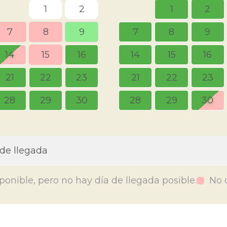
1
2
1
2
7
8
9
7
8
9
14
15
16
14
15
16
21
22
23
21
22
23
28
29
30
28
29
30
 de llegada
ponible, pero no hay día de llegada posible.
No 